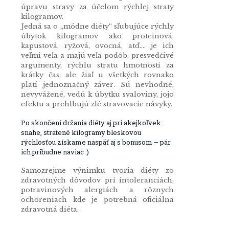
úpravu stravy za účelom rýchlej straty
kilogramov.
Jedná sa o ,,módne diéty“ sľubujúce rýchly
úbytok kilogramov ako proteinová,
kapustová, ryžová, ovocná, atď.... je ich
veľmi veľa a majú veľa podôb, presvedčivé
argumenty, rýchlu stratu hmotnosti za
krátky čas, ale žiaľ u všetkých rovnako
platí jednoznačný záver. Sú nevhodné,
nevyvážené, vedú k úbytku svaloviny, jojo
efektu a prehlbujú zlé stravovacie návyky.
Po skončení držania diéty aj pri akejkoľvek
snahe, stratené kilogramy bleskovou
rýchlosťou získame naspäť aj s bonusom – pár
ich pribudne naviac :)
Samozrejme výnimku tvoria diéty zo
zdravotných dôvodov pri intoleranciách,
potravinových alergiách a rôznych
ochoreniach kde je potrebná oficiálna
zdravotná diéta.