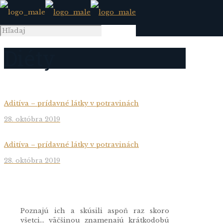
Diéty
Aditíva – prídavné látky v potravinách
28. októbra 2019
Aditíva – prídavné látky v potravinách
28. októbra 2019
Poznajú ich a skúsili aspoň raz skoro
všetci... väčšinou znamenajú krátkodobú