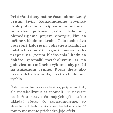
Pri držaní diéty máme často obmedzený
prísun živín. Konzumujeme rovnaký
druh potravín a príjmame veľmi malé
množstvo potravy, často hladujeme,
obmedzujeme príjem energie, čím sa
točíme v bludnom kruhu. Telo nedostáva
potrebné kalórie na pokrytie základných
ľudských činností. Organizmus sa preto
prepne na „režim hladovania“, kedy sa
dokáže spomaliť metabolizmus až na
polovicu normálneho výkonu, aby prežil
na zníženom príjme. Počas diéty ako
prvá odchádza voda, preto chudneme
rýchlo.
Ďalej sa odbúrava svalovina, prípadne tuk,
ale metabolizmus sa spomalí. Pri návrate
na bežnú stravu čo najrýchlejšie začne
ukladať všetko čo skonzumujeme, zo
strachu z hladovania a nedostaku živín. V
tomto momente prichádza jojo efekt.