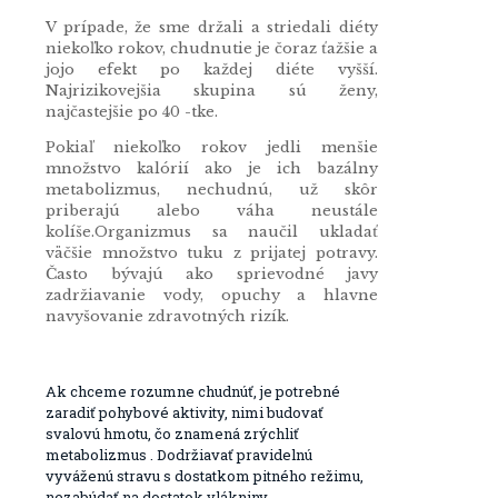
V prípade, že sme držali a striedali diéty
niekoľko rokov, chudnutie je čoraz ťažšie a
jojo efekt po každej diéte vyšší.
Najrizikovejšia skupina sú ženy,
najčastejšie po 40 -tke.
Pokiaľ niekoľko rokov jedli menšie
množstvo kalórií ako je ich bazálny
metabolizmus, nechudnú, už skôr
priberajú alebo váha neustále
kolíše.Organizmus sa naučil ukladať
väčšie množstvo tuku z prijatej potravy.
Často bývajú ako sprievodné javy
zadržiavanie vody, opuchy a hlavne
navyšovanie zdravotných rizík.
Ak chceme rozumne chudnúť, je potrebné
zaradiť pohybové aktivity, nimi budovať
svalovú hmotu, čo znamená zrýchliť
metabolizmus . Dodržiavať pravidelnú
vyváženú stravu s dostatkom pitného režimu,
nezabúdať na dostatok vlákniny