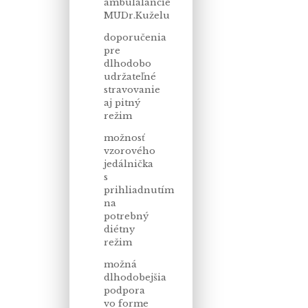
ambulalancie
MUDr.Kuželu
doporučenia
pre
dlhodobo
udržateľné
stravovanie
aj pitný
režim
možnosť
vzorového
jedálnička
s
prihliadnutím
na
potrebný
diétny
režim
možná
dlhodobejšia
podpora
vo forme