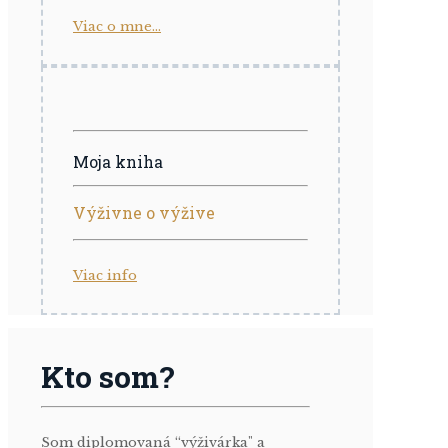
Viac o mne...
Moja kniha
Výživne o výžive
Viac info
Kto som?
Som diplomovaná “výživárka" a