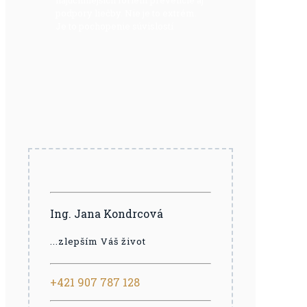
najúčinnejších foriem prevencie aj
podpory liečby. Nie je to extrém.
Je to pochopenie súvislostí
Ing. Jana Kondrcová
...zlepším Váš život
+421 907 787 128