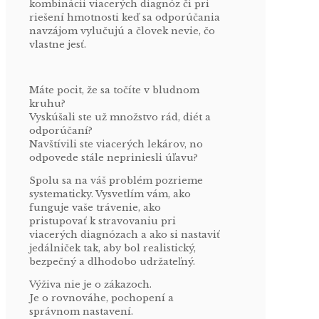
kombinácii viacerých diagnóz či pri
riešení hmotnosti keď sa odporúčania
navzájom vylučujú a človek nevie, čo
vlastne jesť.
Máte pocit, že sa točíte v bludnom
kruhu?
Vyskúšali ste už množstvo rád, diét a
odporúčaní?
Navštívili ste viacerých lekárov, no
odpovede stále nepriniesli úľavu?
Spolu sa na váš problém pozrieme
systematicky. Vysvetlím vám, ako
funguje vaše trávenie, ako
pristupovať k stravovaniu pri
viacerých diagnózach a ako si nastaviť
jedálniček tak, aby bol realistický,
bezpečný a dlhodobo udržateľný.
Výživa nie je o zákazoch.
Je o rovnováhe, pochopení a
správnom nastavení.