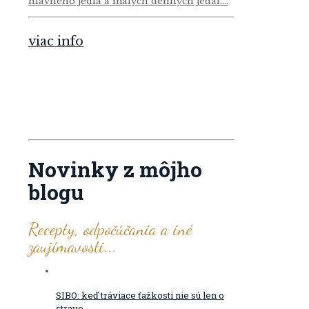
hlavného jedla a malých denných jedál....
viac info
Novinky z môjho
blogu
Recepty, odpočúčania a iné
zaujímavosti...
SIBO: keď tráviace ťažkosti nie sú len o
strave