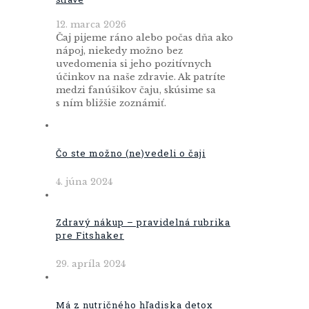
12. marca 2026
Čaj pijeme ráno alebo počas dňa ako
nápoj, niekedy možno bez
uvedomenia si jeho pozitívnych
účinkov na naše zdravie. Ak patríte
medzi fanúšikov čaju, skúsime sa
s ním bližšie zoznámiť.
Čo ste možno (ne)vedeli o čaji
4. júna 2024
Zdravý nákup – pravidelná rubrika
pre Fitshaker
29. apríla 2024
Má z nutričného hľadiska detox