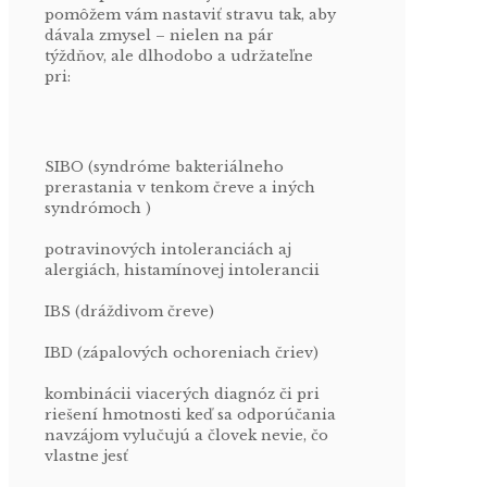
pomôžem vám nastaviť stravu tak, aby
dávala zmysel – nielen na pár
týždňov, ale dlhodobo a udržateľne
pri:
SIBO (syndróme bakteriálneho
prerastania v tenkom čreve a iných
syndrómoch )
potravinových intoleranciách aj
alergiách, histamínovej intolerancii
IBS (dráždivom čreve)
IBD (zápalových ochoreniach čriev)
kombinácii viacerých diagnóz či pri
riešení hmotnosti keď sa odporúčania
navzájom vylučujú a človek nevie, čo
vlastne jesť