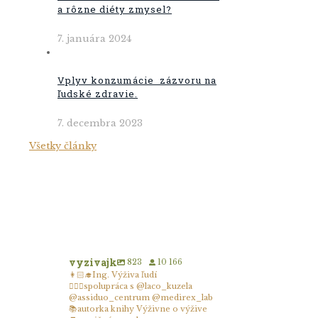
a rôzne diéty zmysel?
7. januára 2024
Vplyv konzumácie zázvoru na
ľudské zdravie.
7. decembra 2023
Všetky články
vyzivajk
823
10 166
👩🏻‍🎓Ing. Výživa ľudí
👨🏼‍⚕️spolupráca s @laco_kuzela
@assiduo_centrum @medirex_lab
📚autorka knihy Výživne o výžive