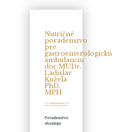
Nutričné
poradenstvo
pre
gastroenterologickú
ambulanciu
doc.MUDr.
Ladislav
Kužela
PhD,
MPH
Poradenstvo
obsahuje: